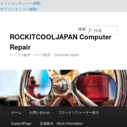
メインコンテンツへ移動
サブコンテンツへ移動
検索
ROCKITCOOLJAPAN Computer
Repair
パソコン修理・パーツ販売 Computer repair
メ
ホーム
お問い合わせ
ブロッケンウォーター発注
イ
ン
SupportPage
店舗案内 Store information