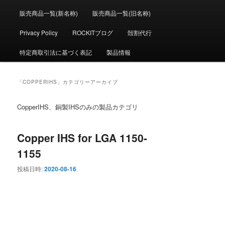
メ
ニ
販売商品一覧(新名称)
販売商品一覧(旧名称)
ュ
ー
Privacy Policy
ROCKITブログ
殻割代行
特定商取引法に基づく表記
製品情報
「
COPPERIHS
」カテゴリーアーカイブ
CopperIHS、銅製IHSのみの製品カテゴリ
Copper IHS for LGA 1150-
1155
投稿日時:
2020-08-16