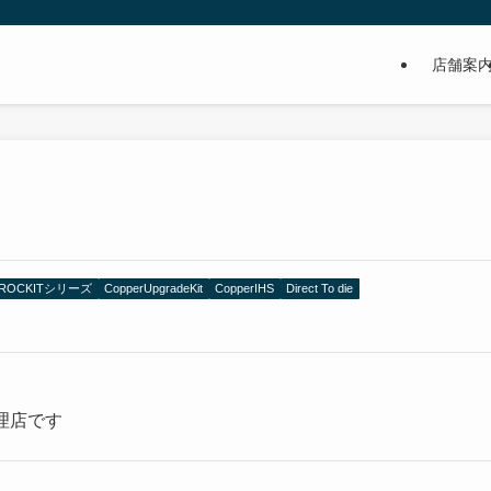
店舗案
ROCKITシリーズ
CopperUpgradeKit
CopperIHS
Direct To die
代理店です