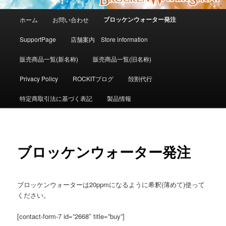
メ
ブロッケンウォーター発注
ホーム
お問い合わせ
イ
ン
SupportPage
店舗案内 Store information
メ
ニ
販売商品一覧(新名称)
販売商品一覧(旧名称)
ュ
ー
Privacy Policy
ROCKITブログ
殻割代行
特定商取引法に基づく表記
製品情報
ブロッケンウォーター発注
ブロッケンウォーターは20ppmになるように希釈(薄めて)使って
ください。
[contact-form-7 id=”2668″ title=”buy”]