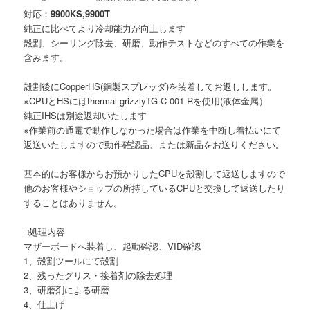
対応：
9900KS,9900T
純正に比べてより冷却能力が向上します
殻割、シーリング除去、研磨、動作テスト
などのすべての作業を
含みます。
殻割後にCopperHS(銅製スプレッダ)を装着してお返しします。
※CPUとHSにはthermal grizzlyTG-C-001-Rを使用(液体金属）
純正IHSは別途返却いたします
※作業前の通電で動作しなかった場合は作業を中断し着払いにて
返送いたしますので動作確認品、または新品をお送りください。
基本的にお客様からお預かりしたCPUを殻割して返送しますので
他のお客様やショップの所持しているCPUと交換して返送したり
することはありません。
□処理内容
マザーボードへ装着し、起動確認、VID確認
1、殻割ツールにて殻割
2、残ったグリス・接着剤の除去処理
3、研磨剤による研磨
4、仕上げ