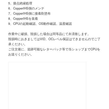
5、接点絶縁処理
6、CopperIHS側のメンテ
7、CopperIHS側に接着剤塗布
8、CopperIHSを装着
9、CPUの起動確認、OS動作確認、温度確認
作業中に破損、毀損した場合は同等品にて弁済致します。
毀損時におきましてはVID、OCレベル保証はできませんのでご了
承ください。
ご注文後に、追跡可能なレターパック等で当ショップまでCPUを
お送りください。