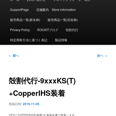
イ
ン
SupportPage
店舗案内 Store information
メ
ニ
販売商品一覧(新名称)
販売商品一覧(旧名称)
ュ
ー
Privacy Policy
ROCKITブログ
殻割代行
特定商取引法に基づく表記
製品情報
投
←
前へ
次へ
→
稿
ナ
ビ
ゲ
殻割代行-9xxxKS(T)
ー
シ
+CopperIHS装着
ョ
ン
投稿日時:
2019-11-05
CPUとCOPPERIHS(銅製)を液体金属で接着します