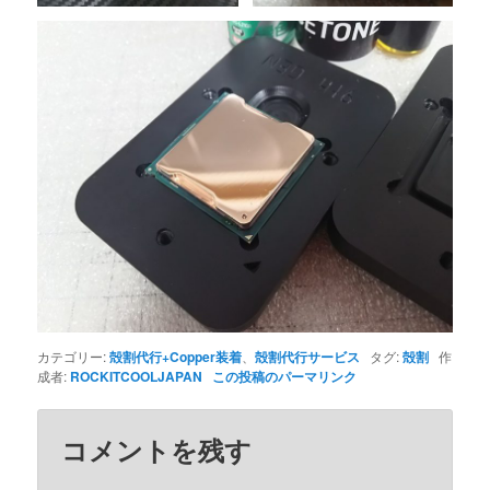
カテゴリー:
殻割代行+Copper装着
、
殻割代行サービス
タグ:
殻割
作
成者:
ROCKITCOOLJAPAN
この投稿のパーマリンク
コメントを残す