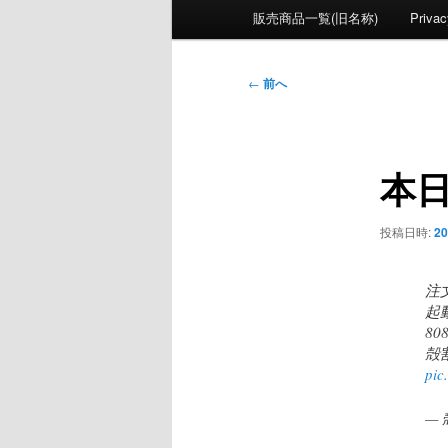
ン
販売商品一覧(旧名称)
Privac
メ
ニ
投
ュ
←
前へ
稿
ー
ナ
ビ
本
ゲ
ー
シ
投稿日時:
20
ョ
ン
注文
起
8
殻
pic
— 