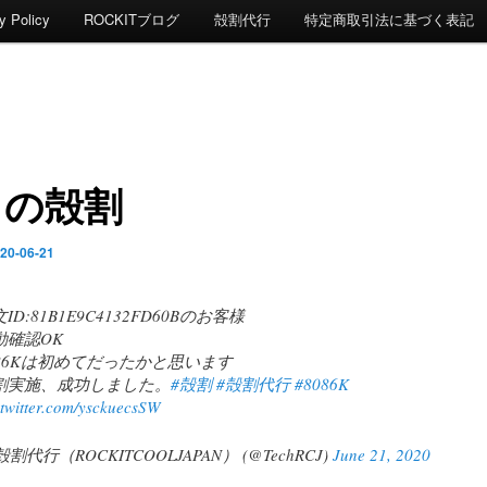
y Policy
ROCKITブログ
殻割代行
特定商取引法に基づく表記
日の殻割
20-06-21
ID:81B1E9C4132FD60Bのお客様
動確認OK
086Kは初めてだったかと思います
割実施、成功しました。
#殻割
#殻割代行
#8086K
.twitter.com/ysckuecsSW
殻割代行（ROCKITCOOLJAPAN） (@TechRCJ)
June 21, 2020